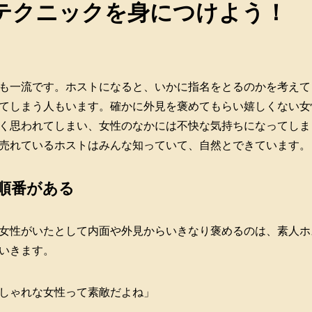
テクニックを身につけよう！
も一流です。ホストになると、いかに指名をとるのかを考えて
てしまう人もいます。確かに外見を褒めてもらい嬉しくない女
く思われてしまい、女性のなかには不快な気持ちになってしま
売れているホストはみんな知っていて、自然とできています。
順番がある
女性がいたとして内面や外見からいきなり褒めるのは、素人ホ
いきます。
しゃれな女性って素敵だよね」