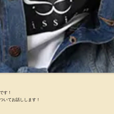
です！
ついてお話しします！