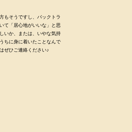
方もそうですし、バックトラ
いて「居心地がいいな」と思
しいか、または、いやな気持
うちに身に着いたことなんで
はぜひご連絡ください♪