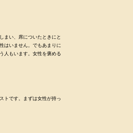
しまい、席についたときにと
性はいません。でもあまりに
う人もいます。女性を褒める
ストです。まずは女性が持っ